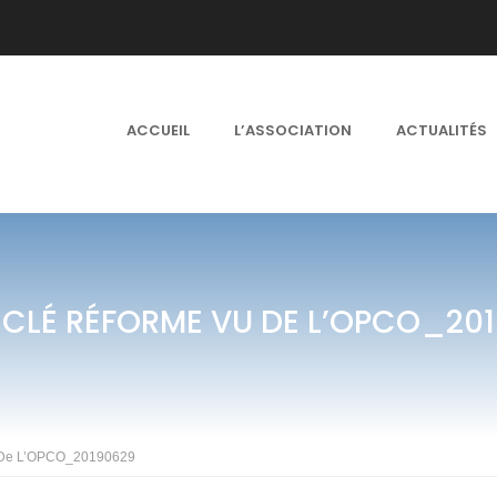
ACCUEIL
L’ASSOCIATION
ACTUALITÉS
 CLÉ RÉFORME VU DE L’OPCO_20
u De L’OPCO_20190629