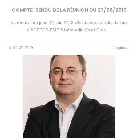
COMPTE-RENDU DE LA RÉUNION DU 27/06/2019
La réunion du jeudi 27 juin 2019 s'est tenue dans les locaux
d'AGEFOS-PME à Hérouville-Saint-Clair. ...
le 04-07-2019
Lire plus...